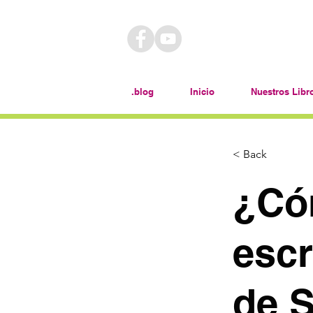
.blog
Inicio
Nuestros Libr
< Back
¿Có
escr
de 