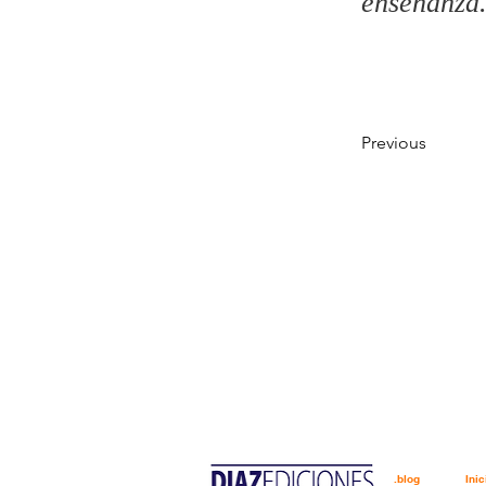
enseñanza
Previous
.blog
Inic