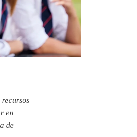
 recursos
ar en
ia de