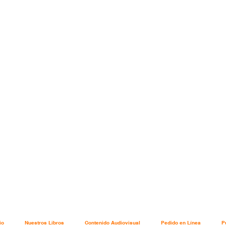
.
io
Nuestros Libros
Contenido Audiovisual
Pedido en Línea
P