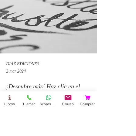
DIAZ EDICIONES
2 mar 2024
¡Descubre más! Haz clic en el
botón para ingresar al recursos
Libros
Llamar
WhatsApp
Correo
Comprar
especialmente diseñados para ti.
El objetivo es ayudar en potenciar
tu labor docente y enriquecer la
experiencia de enseñanza.