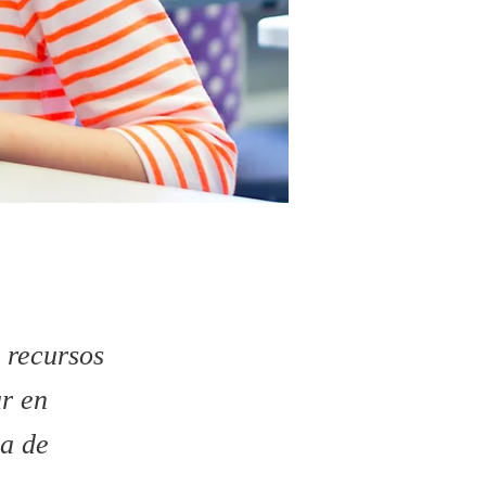
 recursos
ar en
ia de