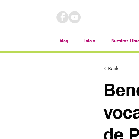
.blog
Inicio
Nuestros Libr
< Back
Bene
voca
de P