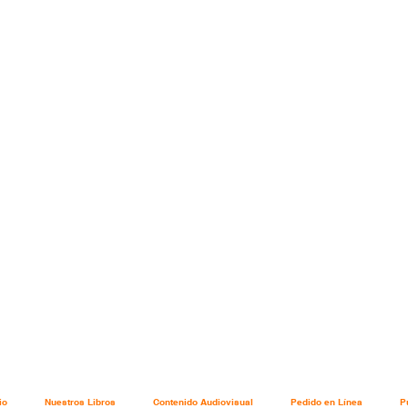
.
io
Nuestros Libros
Contenido Audiovisual
Pedido en Línea
P