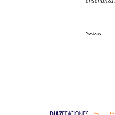
enseñanza
Previous
.blog
Inic