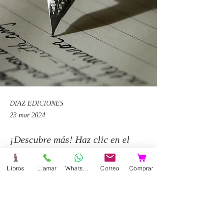
DIAZ EDICIONES
23 mar 2024
¡Descubre más! Haz clic en el
botón para ingresar al recursos
Libros
Llamar
WhatsApp
Correo
Comprar
especialmente diseñados para ti.
El objetivo es ayudar en potenciar
tu labor docente y enriquecer la
experiencia de enseñanza.