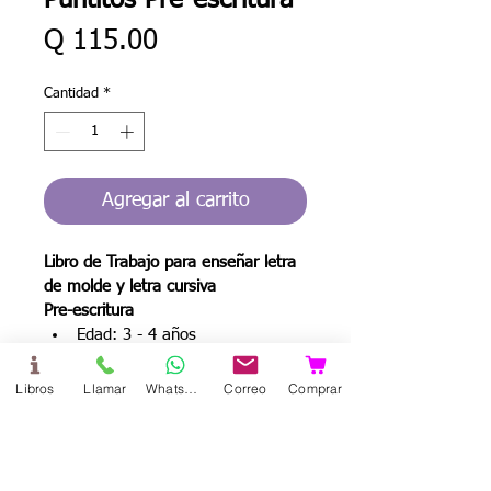
Puntitos Pre-escritura
Precio
Q 115.00
Cantidad
*
Agregar al carrito
Libro de Trabajo para enseñar letra 
de molde y letra cursiva
Pre-escritura
Edad: 3 - 4 años
Páginas: 166
Tamaño: Oficio
Libros
Llamar
WhatsApp
Correo
Comprar
Idioma: Español
Autor: Alicia Contreras García